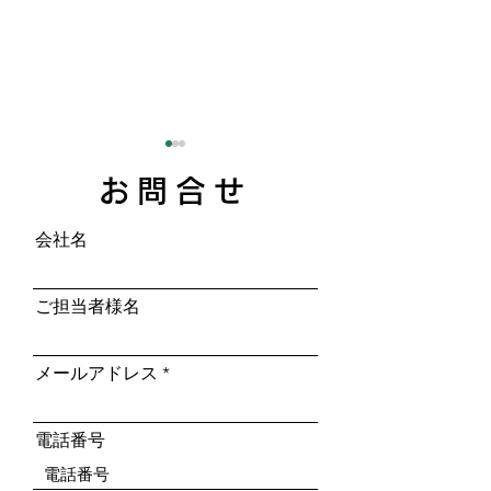
お問合せ
会社名
ご担当者様名
株式会社プラストの建設
作業現場の安全
用品で現場を最適化 - 建
ためのクレーン
メールアドレス
設用品の選び方
メラ活用法
電話番号