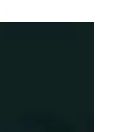
女性従業員2人が負傷
2025年4月10日、北海道森町の水産加工場で、
フォークリフトが女性従業員2人に衝突する事故が
発生しました。​この事故により、1人が重傷を負
い、もう1人も負傷しました。​事故は、構内でフォ
ークリフトが荷物を積んで移動中に、後方から歩
行中の女性従業員2人に衝突したものです。​運転し
ていたのは、中国籍の59歳の男性で、警察は業務
上過失傷害の疑いで事情を聴いています。​事故当
時、運転手は周囲の安全確認を怠っていた可能性
があり、警察は事故の詳しい原因を調査中です。​