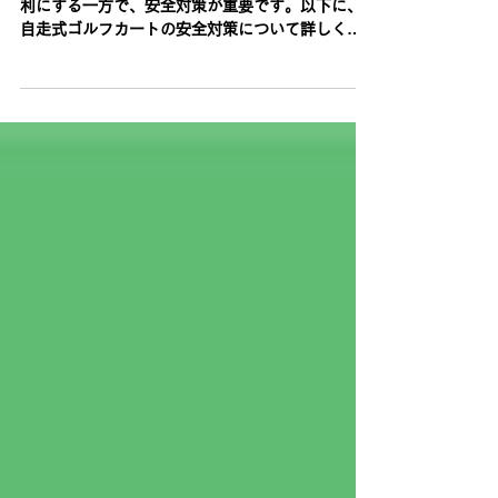
自走式ゴルフカートの安全対策
自走式ゴルフカートはゴルフコースでの移動を便
利にする一方で、安全対策が重要です。以下に、
自走式ゴルフカートの安全対策について詳しく説
明します。