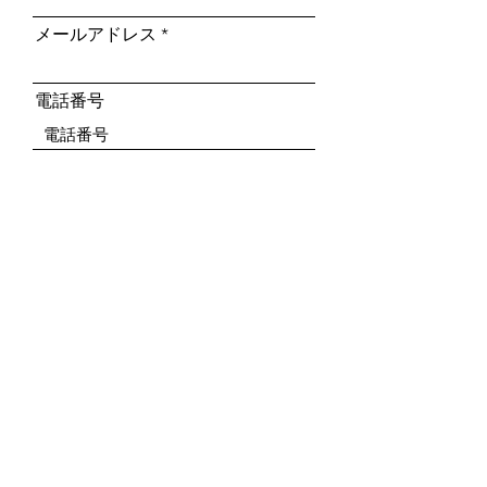
メールアドレス
電話番号
住所
お問合せ内容（デモ機をご希望
の方は車種を合わせてご記入く
ださい。）
送信